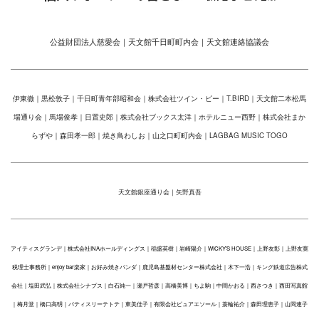
公益財団法人慈愛会｜天文館千日町町内会｜天文館連絡協議会
伊東徹｜黒松敦子｜千日町青年部昭和会｜株式会社ツイン・ビー｜T.BIRD｜天文館二本松馬
場通り会｜馬場俊孝｜日置史郎｜株式会社ブックス太洋｜ホテルニュー西野｜株式会社まか
らずや｜森田孝一郎｜焼き鳥わしお｜山之口町町内会｜LAGBAG MUSIC TOGO
天文館銀座通り会｜矢野真吾
アイティスグランデ｜株式会社INAホールディングス｜稲盛英樹｜岩崎陽介｜WICKY'S HOUSE｜上野友彰｜上野友寛
税理士事務所｜enjoy bar楽家｜お好み焼きパンダ｜鹿児島基盤材センター株式会社｜木下一浩｜キング鉄道広告株式
会社｜塩田武弘｜株式会社シナプス｜白石純一｜瀬戸哲彦｜高橋美博｜ちよ駒｜中間かおる｜西さつき｜西田写真館
｜梅月堂｜橋口高明｜パティスリーテトテ｜東美佳子｜有限会社ピュアエソール｜蓑輪祐介｜森田理恵子｜山岡連子